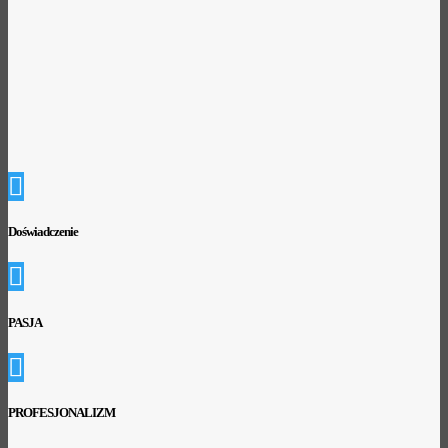

Doświadczenie

PASJA

PROFESJONALIZM