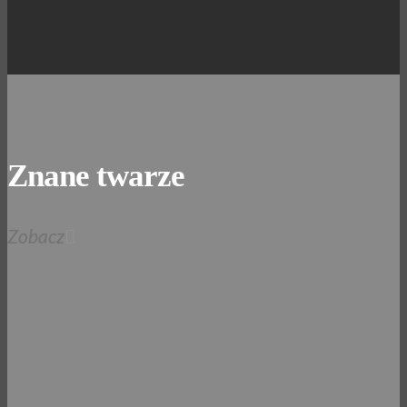
Znane twarze
Zobacz